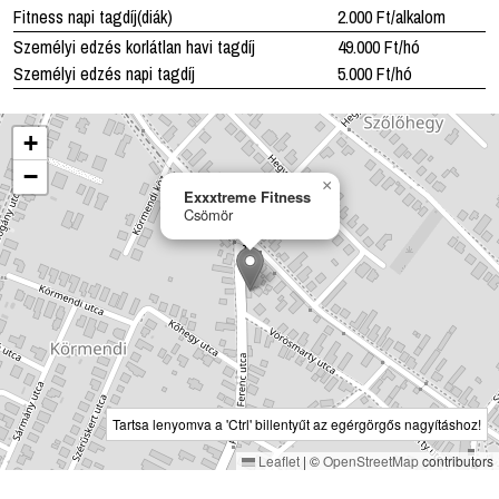
Fitness napi tagdíj(diák)
2.000 Ft/alkalom
Személyi edzés korlátlan havi tagdíj
49.000 Ft/hó
Személyi edzés napi tagdíj
5.000 Ft/hó
+
−
×
Exxxtreme Fitness
Csömör
Tartsa lenyomva a 'Ctrl' billentyűt az egérgörgős nagyításhoz!
Leaflet
|
©
OpenStreetMap
contributors