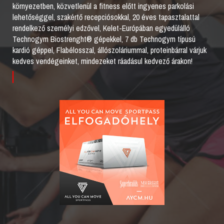
környezetben, közvetlenül a fitness előtt ingyenes parkolási
lehetőséggel, szakértő recepciósokkal, 20 éves tapasztalattal
rendelkező személyi edzővel, Kelet-Európában egyedülálló
Technogym Biostrenght® gépekkel, 7 db Technogym típusú
kardió géppel, Flabélosszal, állószoláriummal, proteinbárral várjuk
kedves vendégeinket, mindezeket ráadásul kedvező árakon!